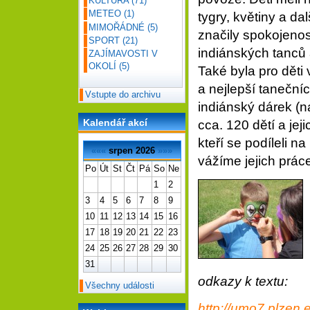
KULTURA
(71)
METEO
(1)
tygry, květiny a d
MIMOŘÁDNÉ
(5)
značily spokojenos
SPORT
(21)
indiánských tanců a
ZAJÍMAVOSTI V
OKOLÍ
(5)
Také byla pro dět
a nejlepší tanečníc
Vstupte do archivu
indiánský dárek (n
Kalendář akcí
cca. 120 dětí a jej
kteří se podíleli 
«««
srpen 2026
»»»
vážíme jejich prác
Po
Út
St
Čt
Pá
So
Ne
1
2
3
4
5
6
7
8
9
10
11
12
13
14
15
16
17
18
19
20
21
22
23
24
25
26
27
28
29
30
31
odkazy k textu:
Všechny události
http://umo7.plzen