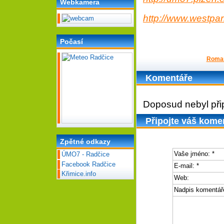
Webkamera
http://www.westpar
Počasí
Roman
Komentáře
Doposud nebyl při
Připojte váš kome
Zpětné odkazy
Vaše jméno:
*
ÚMO7 - Radčice
Facebook Radčice
E-mail:
*
Křimice.info
Web:
Nadpis komentář