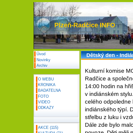
Plzeň-Radčice INFO
Úvod
Dětský den - Indi
Novinky
Archiv
Kulturní komise MO
Radčice a společn
O WEBU
KRONIKA
14:00 hodin na hři
BADATELNA
v indiánském stylu
FOTO
celého odpoledne b
VIDEO
ODKAZY
indiánského týpí. D
střelbu z luku i v
Dále zde bylo malo
AKCE
(115)
povoze. Děti měli 