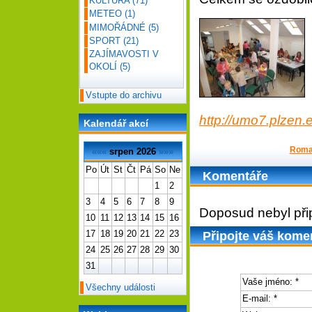
KULTURA
(71)
METEO
(1)
MIMOŘÁDNÉ
(5)
SPORT
(21)
ZAJÍMAVOSTI V
OKOLÍ
(5)
Vstupte do archivu
http://umo7.plzen
Kalendář akcí
Roma
«««
srpen 2026
»»»
Po
Út
St
Čt
Pá
So
Ne
Komentáře
1
2
3
4
5
6
7
8
9
Doposud nebyl při
10
11
12
13
14
15
16
17
18
19
20
21
22
23
Připojte váš kome
24
25
26
27
28
29
30
31
Vaše jméno:
*
Všechny události
E-mail:
*