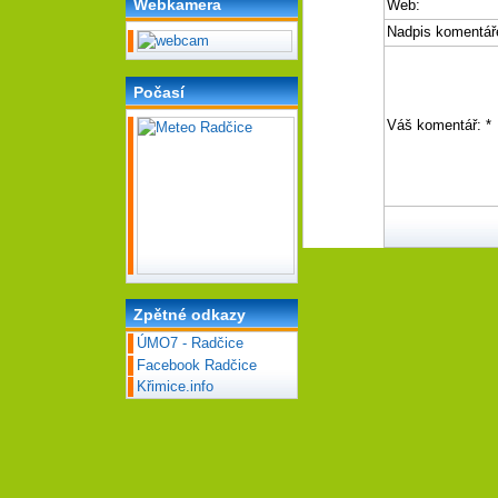
Webkamera
Web:
Nadpis komentář
Počasí
Váš komentář:
*
Zpětné odkazy
ÚMO7 - Radčice
Facebook Radčice
Křimice.info