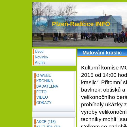
Plzeň-Radčice INFO
Úvod
Malování kraslic -
Novinky
Archiv
Kulturní komise M
2015 od 14:00 hodi
O WEBU
KRONIKA
kraslic“. Přítomní 
BADATELNA
bavlnek, obtisků a
FOTO
velikonočního ber
VIDEO
ODKAZY
probíhaly ukázky z
výroby velikonoční
techniky mohli i s
AKCE
(115)
Celkem se ozdobilo