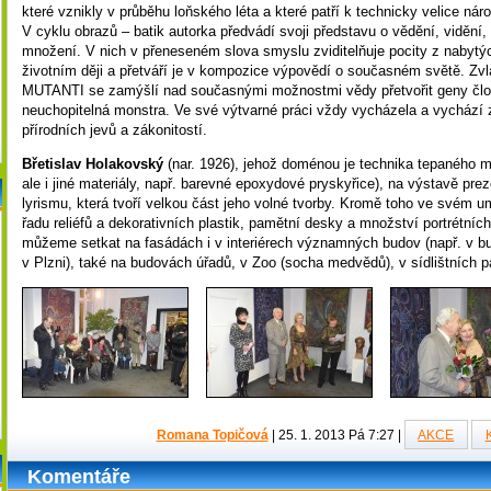
které vznikly v průběhu loňského léta a které patří k technicky velice nár
V cyklu obrazů – batik autorka předvádí svoji představu o vědění, vidění, 
množení. V nich v přeneseném slova smyslu zviditelňuje pocity z nabyt
životním ději a přetváří je v kompozice výpovědí o současném světě. Zvlá
MUTANTI se zamýšlí nad současnými možnostmi vědy přetvořit geny člov
neuchopitelná monstra. Ve své výtvarné práci vždy vycházela a vychází 
přírodních jevů a zákonitostí.
Břetislav Holakovský
(nar. 1926), jehož doménou je technika tepaného 
ale i jiné materiály, např. barevné epoxydové pryskyřice), na výstavě preze
lyrismu, která tvoří velkou část jeho volné tvorby. Kromě toho ve svém u
řadu reliéfů a dekorativních plastik, pamětní desky a množství portrétníc
můžeme setkat na fasádách i v interiérech významných budov (např. v bu
v Plzni), také na budovách úřadů, v Zoo (socha medvědů), v sídlištních p
Romana Topičová
|
25. 1. 2013 Pá 7:27
|
AKCE
Komentáře