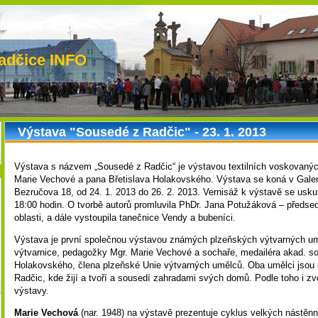
adčice INFO
Výstava "Sousedé z Radčic" - 23. 1. 2013
Výstava s názvem „Sousedé z Radčic“ je výstavou textilních voskovaných
Marie Vechové a pana Břetislava Holakovského. Výstava se koná v Galeri
Bezručova 18, od 24. 1. 2013 do 26. 2. 2013. Vernisáž k výstavě se uskut
18:00 hodin. O tvorbě autorů promluvila PhDr. Jana Potužáková – předs
oblasti, a dále vystoupila tanečnice Vendy a bubeníci.
Výstava je první společnou výstavou známých plzeňských výtvarných umě
výtvarnice, pedagožky Mgr. Marie Vechové a sochaře, medailéra akad. so
Holakovského, člena plzeňské Unie výtvarných umělců. Oba umělci jsou
Radčic, kde žijí a tvoří a sousedí zahradami svých domů. Podle toho i zv
výstavy.
Marie Vechová
(nar. 1948) na výstavě prezentuje cyklus velkých nástěn