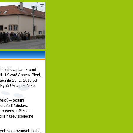
 batik a plastik paní
i U Svaté Anny v Plzni,
ečnila 23. 1. 2013 od
edkyně UVU plzeňské
lců – textilní
chaře Břetislava
 sousedy z Plzně –
olili název společné
ných voskovaných batik,