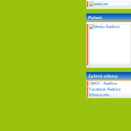
Počasí
Zpětné odkazy
ÚMO7 - Radčice
Facebook Radčice
Křimice.info