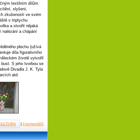
očným textilním dílům.
cítění, slyšení,
ých zkušeností ve svém
ště v triptychu
ěka a stvořit nějaká
z nalézání a chápání
měděného plechu (užívá
ntuje díla figurativního
měleckém životě vytvořil
h bust. S jeho tvorbou se
dově Divadla J. K. Tyla
arcích atd.
KULTURA
|
0 komentářů