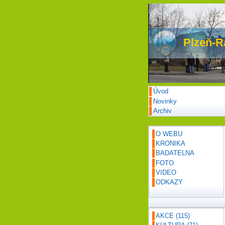
Plzeň-R
Úvod
Novinky
Archiv
O WEBU
KRONIKA
BADATELNA
FOTO
VIDEO
ODKAZY
AKCE
(115)