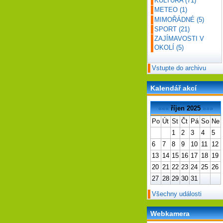
KULTURA
(71)
METEO
(1)
MIMOŘÁDNÉ
(5)
SPORT
(21)
ZAJÍMAVOSTI V
OKOLÍ
(5)
Vstupte do archivu
Kalendář akcí
«««
říjen 2025
»»»
Po
Út
St
Čt
Pá
So
Ne
1
2
3
4
5
6
7
8
9
10
11
12
13
14
15
16
17
18
19
20
21
22
23
24
25
26
27
28
29
30
31
Všechny události
Webkamera